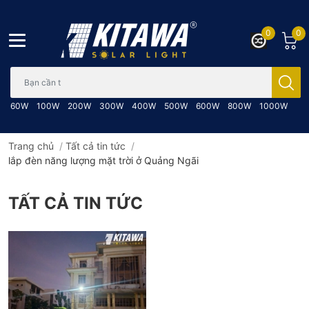
0
0
Bạn cần tìm gì..; Nhập tên sản phẩm..
60W
100W
200W
300W
400W
500W
600W
800W
1000W
Trang chủ
/
Tất cả tin tức
/
lắp đèn năng lượng mặt trời ở Quảng Ngãi
TẤT CẢ TIN TỨC