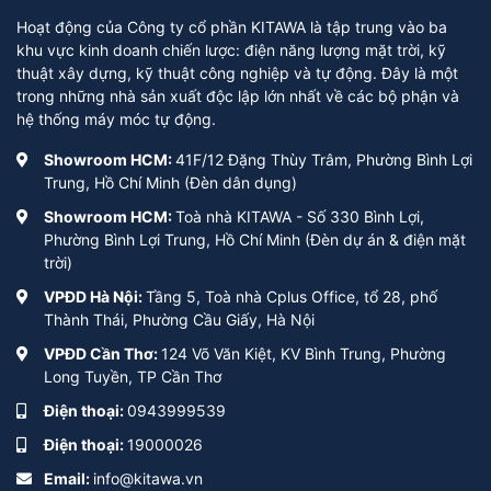
Hoạt động của Công ty cổ phần KITAWA là tập trung vào ba
khu vực kinh doanh chiến lược: điện năng lượng mặt trời, kỹ
thuật xây dựng, kỹ thuật công nghiệp và tự động. Đây là một
trong những nhà sản xuất độc lập lớn nhất về các bộ phận và
hệ thống máy móc tự động.
Showroom HCM:
41F/12 Đặng Thùy Trâm, Phường Bình Lợi
Trung, Hồ Chí Minh (Đèn dân dụng)
Showroom HCM:
Toà nhà KITAWA - Số 330 Bình Lợi,
Phường Bình Lợi Trung, Hồ Chí Minh (Đèn dự án & điện mặt
trời)
VPĐD Hà Nội:
Tầng 5, Toà nhà Cplus Office, tổ 28, phố
Thành Thái, Phường Cầu Giấy, Hà Nội
VPĐD Cần Thơ:
124 Võ Văn Kiệt, KV Bình Trung, Phường
Long Tuyền, TP Cần Thơ
Điện thoại:
0943999539
Điện thoại:
19000026
Email:
info@kitawa.vn