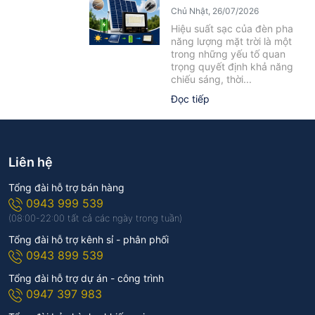
Yếu Tố Ảnh Hưởng Cần Biết
Chủ Nhật, 26/07/2026
Hiệu suất sạc của đèn pha
năng lượng mặt trời là một
trong những yếu tố quan
trọng quyết định khả năng
chiếu sáng, thời...
Đọc tiếp
Liên hệ
Tổng đài hỗ trợ bán hàng
0943 999 539
(08:00-22:00 tất cả các ngày trong tuần)
Tổng đài hỗ trợ kênh sỉ - phân phối
0943 899 539
Tổng đài hỗ trợ dự án - công trình
0947 397 983