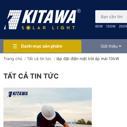
Bạn cần tìm gì..
60W
100W
200
Danh mục sản phẩm
Giới thiệu
Trang chủ
/
Tất cả tin tức
/
lắp đặt điện mặt trời áp mái 10kW
TẤT CẢ TIN TỨC