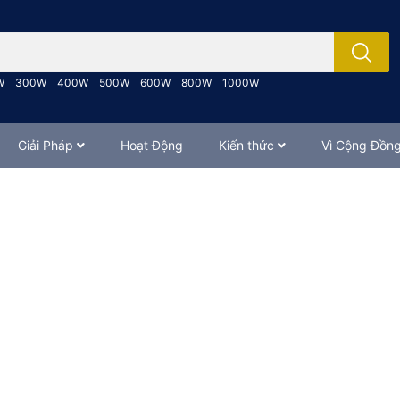
; Nhập tên sản phẩm..
W
300W
400W
500W
600W
800W
1000W
Giải Pháp
Hoạt Động
Kiến thức
Vì Cộng Đồn