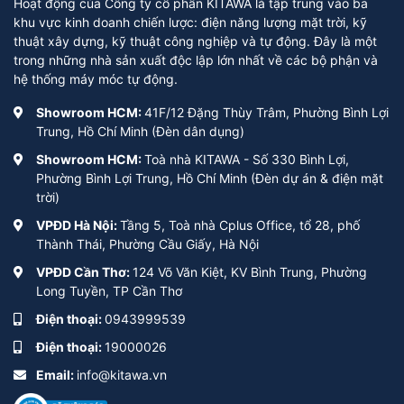
Hoạt động của Công ty cổ phần KITAWA là tập trung vào ba
khu vực kinh doanh chiến lược: điện năng lượng mặt trời, kỹ
thuật xây dựng, kỹ thuật công nghiệp và tự động. Đây là một
trong những nhà sản xuất độc lập lớn nhất về các bộ phận và
hệ thống máy móc tự động.
Showroom HCM:
41F/12 Đặng Thùy Trâm, Phường Bình Lợi
Trung, Hồ Chí Minh (Đèn dân dụng)
Showroom HCM:
Toà nhà KITAWA - Số 330 Bình Lợi,
Phường Bình Lợi Trung, Hồ Chí Minh (Đèn dự án & điện mặt
trời)
VPĐD Hà Nội:
Tầng 5, Toà nhà Cplus Office, tổ 28, phố
Thành Thái, Phường Cầu Giấy, Hà Nội
VPĐD Cần Thơ:
124 Võ Văn Kiệt, KV Bình Trung, Phường
Long Tuyền, TP Cần Thơ
Điện thoại:
0943999539
Điện thoại:
19000026
Email:
info@kitawa.vn