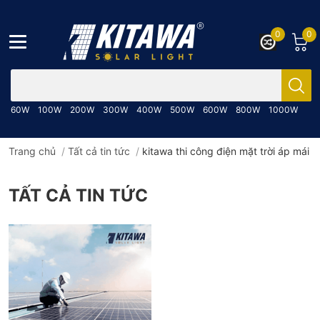
0
0
Bạn cần tìm gì..; Nhập tên sản phẩm..
60W
100W
200W
300W
400W
500W
600W
800W
1000W
Trang chủ
/
Tất cả tin tức
/
kitawa thi công điện mặt trời áp mái
TẤT CẢ TIN TỨC