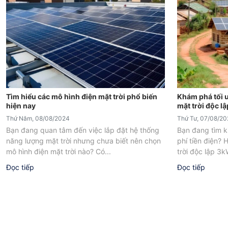
Tìm hiểu các mô hình điện mặt trời phổ biến
Khám phá tối 
hiện nay
mặt trời độc l
Thứ Năm, 08/08/2024
Thứ Tư, 07/08/2
Bạn đang quan tâm đến việc lắp đặt hệ thống
Bạn đang tìm ki
năng lượng mặt trời nhưng chưa biết nên chọn
phí tiền điện?
mô hình điện mặt trời nào? Có...
trời độc lập 3k
Đọc tiếp
Đọc tiếp