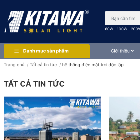
Bạn cần tìm gì..
60W
100W
200
Danh mục sản phẩm
Giới thiệu
Trang chủ
/
Tất cả tin tức
/
hệ thống điện mặt trời độc lập
TẤT CẢ TIN TỨC