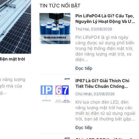
TIN TỨC NỔI BẬT
Pin LiFePO4 Là Gì? Cấu Tạo,
Nguyên Lý Hoạt Động Và Ưu
Điểm Nổi Bật
Thứ Hai, 03/08/2026
Pin LiFePO4 là gì mà ngày
càng được sử dụng phổ biến
trong hệ thống điện mặt trời,
đèn năng lượng mặt trời, xe
iện mặt trời
điện...
Đọc tiếp
p năng lượng
IP67 Là Gì? Giải Thích Chi
gôi nhà của
Tiết Tiêu Chuẩn Chống
Nước IP67
g...
Chủ Nhật, 02/08/2026
Khi lựa chọn đèn LED, đèn
năng lượng mặt trời hay các
thiết bị điện tử sử dụng ngoài
trời, bạn sẽ thường bắt gặp...
Đọc tiếp