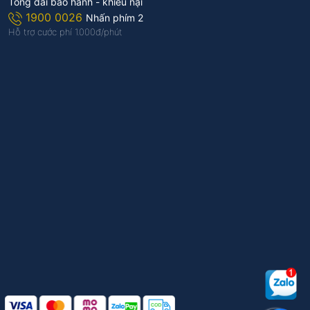
Tổng đài bảo hành - khiếu nại
1900 0026
Nhấn phím 2
Hỗ trợ cước phí 1.000đ/phút