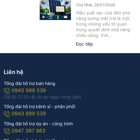
Yếu Tố Ảnh Hưởng Cần Biết
Chủ Nhật, 26/07/2026
Hiệu suất sạc của đèn pha
năng lượng mặt trời là một
trong những yếu tố quan
trọng quyết định khả năng
chiếu sáng, thời...
Đọc tiếp
Liên hệ
Tổng đài hỗ trợ bán hàng
0943 999 539
(08:00-22:00 tất cả các ngày trong tuần)
Tổng đài hỗ trợ kênh sỉ - phân phối
0943 899 539
Tổng đài hỗ trợ dự án - công trình
0947 397 983