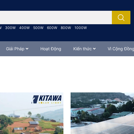
; Nhập tên sản phẩm..
W
300W
400W
500W
600W
800W
1000W
Giải Pháp
Hoạt Động
Kiến thức
Vì Cộng Đồn