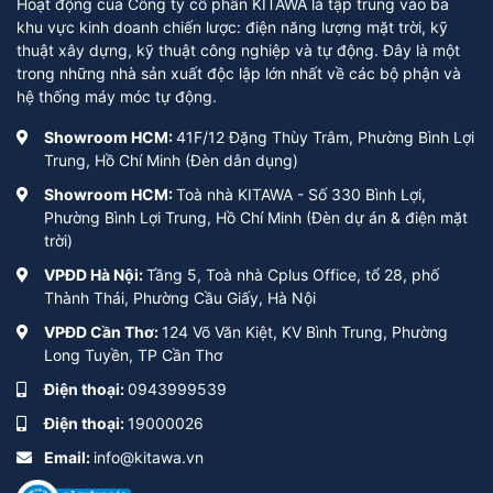
Hoạt động của Công ty cổ phần KITAWA là tập trung vào ba
khu vực kinh doanh chiến lược: điện năng lượng mặt trời, kỹ
thuật xây dựng, kỹ thuật công nghiệp và tự động. Đây là một
trong những nhà sản xuất độc lập lớn nhất về các bộ phận và
hệ thống máy móc tự động.
Showroom HCM:
41F/12 Đặng Thùy Trâm, Phường Bình Lợi
Trung, Hồ Chí Minh (Đèn dân dụng)
Showroom HCM:
Toà nhà KITAWA - Số 330 Bình Lợi,
Phường Bình Lợi Trung, Hồ Chí Minh (Đèn dự án & điện mặt
trời)
VPĐD Hà Nội:
Tầng 5, Toà nhà Cplus Office, tổ 28, phố
Thành Thái, Phường Cầu Giấy, Hà Nội
VPĐD Cần Thơ:
124 Võ Văn Kiệt, KV Bình Trung, Phường
Long Tuyền, TP Cần Thơ
Điện thoại:
0943999539
Điện thoại:
19000026
Email:
info@kitawa.vn