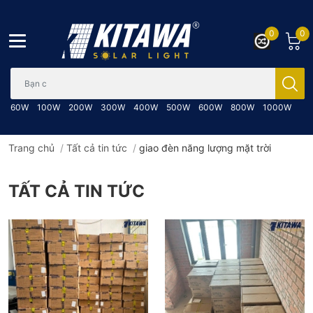
0
0
Bạn cần tìm gì..; Nhập tên sản phẩm..
60W
100W
200W
300W
400W
500W
600W
800W
1000W
Trang chủ
/
Tất cả tin tức
/
giao đèn năng lượng mặt trời
TẤT CẢ TIN TỨC