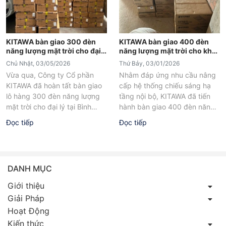
KITAWA bàn giao 300 đèn
KITAWA bàn giao 400 đèn
năng lượng mặt trời cho đại
năng lượng mặt trời cho khu
lý tại Bình Thuận
xưởng công nghiệp
Chủ Nhật, 03/05/2026
Thứ Bảy, 03/01/2026
Vừa qua, Công ty Cổ phần
Nhằm đáp ứng nhu cầu nâng
KITAWA đã hoàn tất bàn giao
cấp hệ thống chiếu sáng hạ
lô hàng 300 đèn năng lượng
tầng nội bộ, KITAWA đã tiến
mặt trời cho đại lý tại Bình
hành bàn giao 400 đèn năng
Thuận....
lượng mặt...
Đọc tiếp
Đọc tiếp
DANH MỤC
Giới thiệu
Giải Pháp
Hoạt Động
Kiến thức