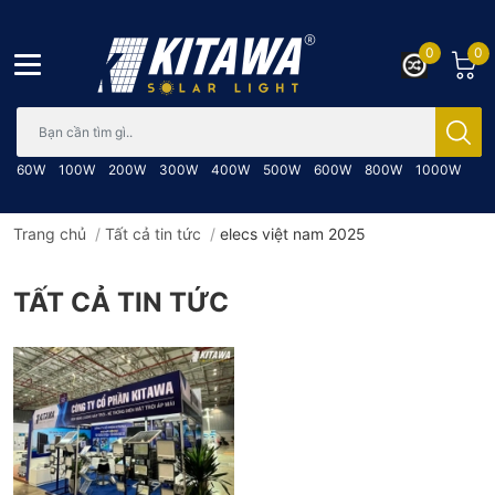
0
0
Bạn cần tìm gì..; Nhập tên sản phẩm..
60W
100W
200W
300W
400W
500W
600W
800W
1000W
Trang chủ
/
Tất cả tin tức
/
elecs việt nam 2025
TẤT CẢ TIN TỨC