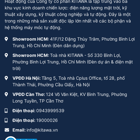
Hoạt động của Công ty cổ phần KITAWA là tập trung vào ba
khu vực kinh doanh chiến lược: điện năng lượng mặt trời, kỹ
thuật xây dựng, kỹ thuật công nghiệp và tự động. Đây là một
trong những nhà sản xuất độc lập lớn nhất về các bộ phận và
hệ thống máy móc tự động.
Showroom HCM:
41F/12 Đặng Thùy Trâm, Phường Bình Lợi
Trung, Hồ Chí Minh (Đèn dân dụng)
Showroom HCM:
Toà nhà KITAWA - Số 330 Bình Lợi,
Phường Bình Lợi Trung, Hồ Chí Minh (Đèn dự án & điện mặt
trời)
VPĐD Hà Nội:
Tầng 5, Toà nhà Cplus Office, tổ 28, phố
Thành Thái, Phường Cầu Giấy, Hà Nội
VPĐD Cần Thơ:
124 Võ Văn Kiệt, KV Bình Trung, Phường
Long Tuyền, TP Cần Thơ
Điện thoại:
0943999539
Điện thoại:
19000026
Email:
info@kitawa.vn