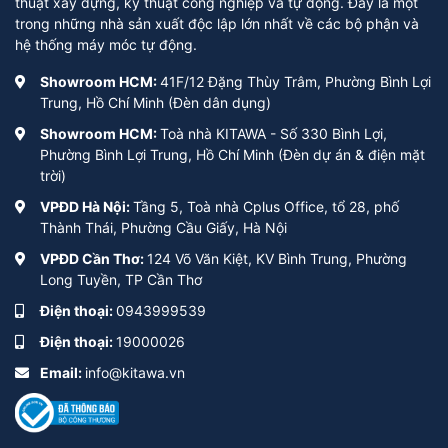
thuật xây dựng, kỹ thuật công nghiệp và tự động. Đây là một
trong những nhà sản xuất độc lập lớn nhất về các bộ phận và
hệ thống máy móc tự động.
Showroom HCM:
41F/12 Đặng Thùy Trâm, Phường Bình Lợi
Trung, Hồ Chí Minh (Đèn dân dụng)
Showroom HCM:
Toà nhà KITAWA - Số 330 Bình Lợi,
Phường Bình Lợi Trung, Hồ Chí Minh (Đèn dự án & điện mặt
trời)
VPĐD Hà Nội:
Tầng 5, Toà nhà Cplus Office, tổ 28, phố
Thành Thái, Phường Cầu Giấy, Hà Nội
VPĐD Cần Thơ:
124 Võ Văn Kiệt, KV Bình Trung, Phường
Long Tuyền, TP Cần Thơ
Điện thoại:
0943999539
Điện thoại:
19000026
Email:
info@kitawa.vn