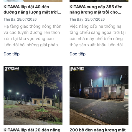
KITAWA lắp đặt 40 đèn
KITAWA cung cấp 355 đèn
đường năng lượng mặt trời
năng lượng mặt trời cho
tại xã Đạ K'Nàng Lâm Đồng
Công ty Vạn Đức Tiền Giang
Thứ Ba, 28/07/2026
Thứ Bảy, 25/07/2026
Hạ tầng giao thông nông thôn
Việc nâng cấp hệ thống hạ
và các tuyến đường liên thôn
tầng chiếu sáng ngoài trời tại
xóm tại khu vực vùng cao
các nhà máy chế biến nông
luôn đòi hỏi những giải pháp
thủy sản xuất khẩu luôn đòi
chiếu sáng...
hỏi những...
Đọc tiếp
Đọc tiếp
KITAWA lắp đặt 20 đèn năng
200 bộ đèn năng lượng mặt