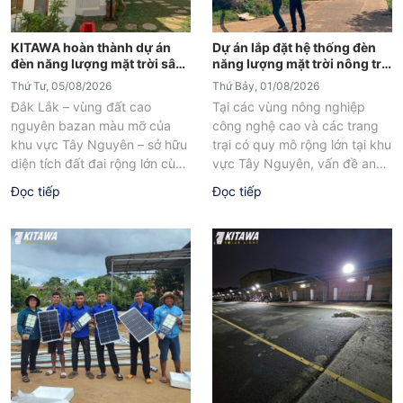
KITAWA hoàn thành dự án
Dự án lắp đặt hệ thống đèn
đèn năng lượng mặt trời sân
năng lượng mặt trời nông trại
vườn UFO 600W tại Đắk Lắk
tại Đắk Lắk
Thứ Tư, 05/08/2026
Thứ Bảy, 01/08/2026
Đắk Lắk – vùng đất cao
Tại các vùng nông nghiệp
nguyên bazan màu mỡ của
công nghệ cao và các trang
khu vực Tây Nguyên – sở hữu
trại có quy mô rộng lớn tại khu
diện tích đất đai rộng lớn cùng
vực Tây Nguyên, vấn đề an
sự...
ninh...
Đọc tiếp
Đọc tiếp