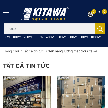
0
0
Bạn cần tìm gì..; Nhập tên sản phẩm..
60W
100W
200W
300W
400W
500W
600W
800W
1000W
Trang chủ
/
Tất cả tin tức
/
đèn năng lượng mặt trời kitawa
TẤT CẢ TIN TỨC