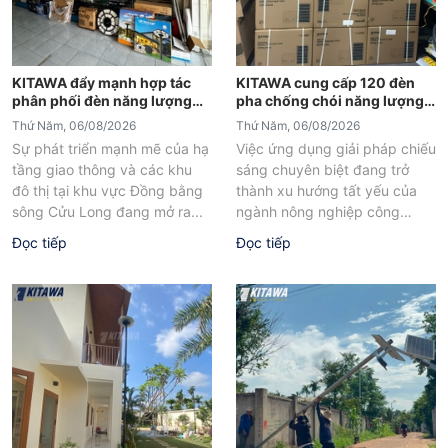
KITAWA đẩy mạnh hợp tác
KITAWA cung cấp 120 đèn
phân phối đèn năng lượng
pha chống chói năng lượng
mặt trời An Giang
mặt trời cho trại tôm Bạc Liêu
Thứ Năm, 06/08/2026
Thứ Năm, 06/08/2026
Sự phát triển mạnh mẽ của hạ
Việc ứng dụng giải pháp chiếu
tầng giao thông và các khu
sáng chuyên biệt đang trở
đô thị tại khu vực Đồng bằng
thành xu hướng tất yếu của
sông Cửu Long đang mở ra...
ngành nông nghiệp công
nghệ cao tại các tỉnh...
Đọc tiếp
Đọc tiếp