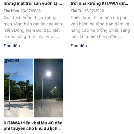
lượng mặt trời sân vườn tại
trời nhà xưởng KITAWA được
Bình Phước
lắp đặt tại Hợp Trí Summit
Thứ Năm, 23/07/2026
Thứ Tư, 22/07/2026
Quá trình hoàn thiện không
Chiến lược tối ưu hóa chi phí
gian sống hiện đại tại các tỉnh
vận hành hạ tầng ban đêm và
miền Đông Nam Bộ, đặc biệt
nâng cấp hệ thống chiếu sáng
là các công trình nhà vườn
luôn là ưu tiên hàng đầu...
quy mô...
Đọc tiếp
Đọc tiếp
KITAWA triển khai lắp 40 đèn
phi thuyền cho khu du lịch
sinh thái Cần Thơ