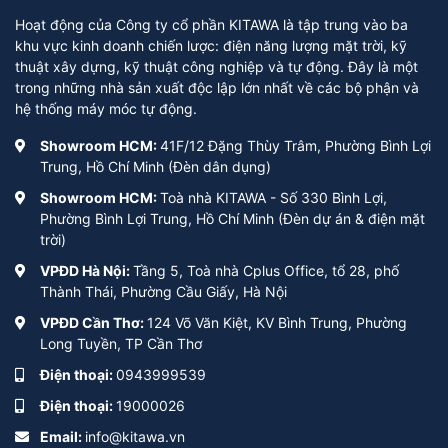
Hoạt động của Công ty cổ phần KITAWA là tập trung vào ba
khu vực kinh doanh chiến lược: điện năng lượng mặt trời, kỹ
thuật xây dựng, kỹ thuật công nghiệp và tự động. Đây là một
trong những nhà sản xuất độc lập lớn nhất về các bộ phận và
hệ thống máy móc tự động.
Showroom HCM:
41F/12 Đặng Thùy Trâm, Phường Bình Lợi
Trung, Hồ Chí Minh (Đèn dân dụng)
Showroom HCM:
Toà nhà KITAWA - Số 330 Bình Lợi,
Phường Bình Lợi Trung, Hồ Chí Minh (Đèn dự án & điện mặt
trời)
VPĐD Hà Nội:
Tầng 5, Toà nhà Cplus Office, tổ 28, phố
Thành Thái, Phường Cầu Giấy, Hà Nội
VPĐD Cần Thơ:
124 Võ Văn Kiệt, KV Bình Trung, Phường
Long Tuyền, TP Cần Thơ
Điện thoại:
0943999539
Điện thoại:
19000026
Email:
info@kitawa.vn