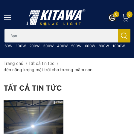
0
0
Bạn cần tìm gì..; Nhập tên sản phẩm..
60W
100W
200W
300W
400W
500W
600W
800W
1000W
Trang chủ
/
Tất cả tin tức
/
đèn năng lượng mặt trời cho trường mầm non
TẤT CẢ TIN TỨC