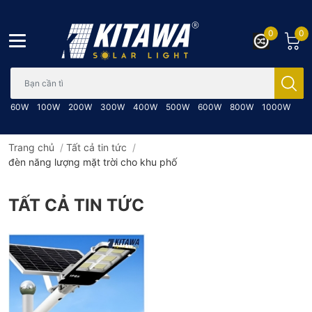
0
0
Bạn cần tìm gì..; Nhập tên sản phẩm..
60W
100W
200W
300W
400W
500W
600W
800W
1000W
Trang chủ
/
Tất cả tin tức
/
đèn năng lượng mặt trời cho khu phố
TẤT CẢ TIN TỨC