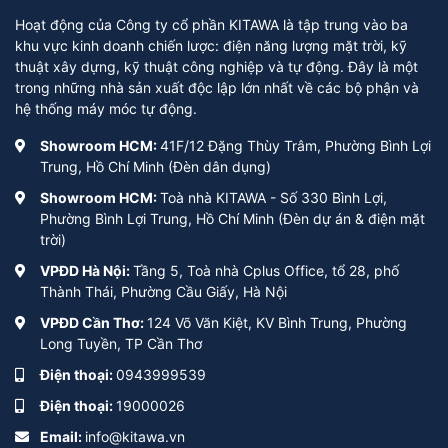
Hoạt động của Công ty cổ phần KITAWA là tập trung vào ba
khu vực kinh doanh chiến lược: điện năng lượng mặt trời, kỹ
thuật xây dựng, kỹ thuật công nghiệp và tự động. Đây là một
trong những nhà sản xuất độc lập lớn nhất về các bộ phận và
hệ thống máy móc tự động.
Showroom HCM:
41F/12 Đặng Thùy Trâm, Phường Bình Lợi
Trung, Hồ Chí Minh (Đèn dân dụng)
Showroom HCM:
Toà nhà KITAWA - Số 330 Bình Lợi,
Phường Bình Lợi Trung, Hồ Chí Minh (Đèn dự án & điện mặt
trời)
VPĐD Hà Nội:
Tầng 5, Toà nhà Cplus Office, tổ 28, phố
Thành Thái, Phường Cầu Giấy, Hà Nội
VPĐD Cần Thơ:
124 Võ Văn Kiệt, KV Bình Trung, Phường
Long Tuyền, TP Cần Thơ
Điện thoại:
0943999539
Điện thoại:
19000026
Email:
info@kitawa.vn