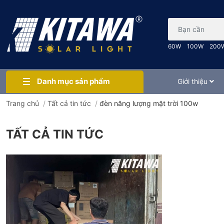
Bạn cần tìm gì..
60W
100W
200
Danh mục sản phẩm
Giới thiệu
Trang chủ
/
Tất cả tin tức
/
đèn năng lượng mặt trời 100w
TẤT CẢ TIN TỨC