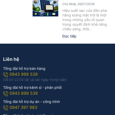
Yếu Tố Ảnh Hưởng Cần Biết
Chủ Nhật, 26/07/2026
Hiệu suất sạc của đèn pha
năng lượng mặt trời là một
trong những yếu tố quan
trọng quyết định khả năng
chiếu sáng, thời...
Đọc tiếp
Liên hệ
Tổng đài hỗ trợ bán hàng
0943 999 539
(08:00-22:00 tất cả các ngày trong tuần)
Tổng đài hỗ trợ kênh sỉ - phân phối
0943 899 539
Tổng đài hỗ trợ dự án - công trình
0947 397 983