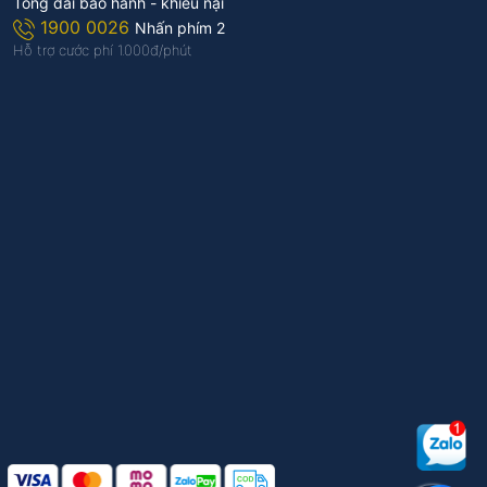
Tổng đài bảo hành - khiếu nại
1900 0026
Nhấn phím 2
Hỗ trợ cước phí 1.000đ/phút