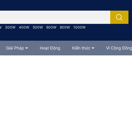
; Nhập tên sản phẩm..
W
300W
400W
500W
600W
800W
1000W
Giải Pháp
Hoạt Động
Kiến thức
Vì Cộng Đồn