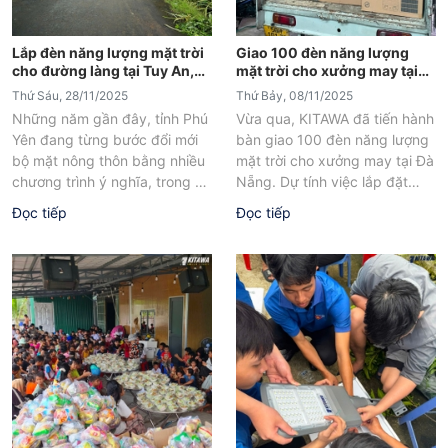
Lắp đèn năng lượng mặt trời
Giao 100 đèn năng lượng
cho đường làng tại Tuy An,
mặt trời cho xưởng may tại
Phú Yên
Đà Nẵng
Thứ Sáu, 28/11/2025
Thứ Bảy, 08/11/2025
Những năm gần đây, tỉnh Phú
Vừa qua, KITAWA đã tiến hành
Yên đang từng bước đổi mới
bàn giao 100 đèn năng lượng
bộ mặt nông thôn bằng nhiều
mặt trời cho xưởng may tại Đà
chương trình ý nghĩa, trong đó
Nẵng. Dự tính việc lắp đặt
nổi bật...
100...
Đọc tiếp
Đọc tiếp