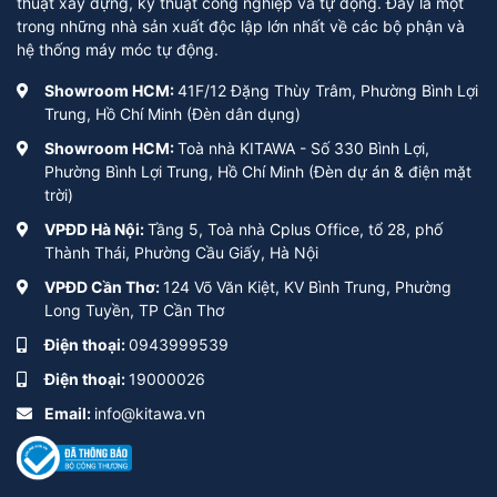
thuật xây dựng, kỹ thuật công nghiệp và tự động. Đây là một
trong những nhà sản xuất độc lập lớn nhất về các bộ phận và
hệ thống máy móc tự động.
Showroom HCM:
41F/12 Đặng Thùy Trâm, Phường Bình Lợi
Trung, Hồ Chí Minh (Đèn dân dụng)
Showroom HCM:
Toà nhà KITAWA - Số 330 Bình Lợi,
Phường Bình Lợi Trung, Hồ Chí Minh (Đèn dự án & điện mặt
trời)
VPĐD Hà Nội:
Tầng 5, Toà nhà Cplus Office, tổ 28, phố
Thành Thái, Phường Cầu Giấy, Hà Nội
VPĐD Cần Thơ:
124 Võ Văn Kiệt, KV Bình Trung, Phường
Long Tuyền, TP Cần Thơ
Điện thoại:
0943999539
Điện thoại:
19000026
Email:
info@kitawa.vn