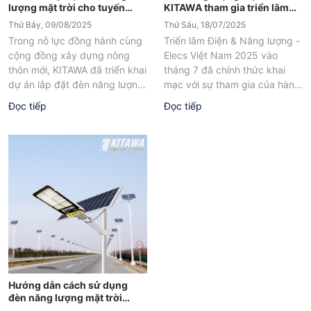
lượng mặt trời cho tuyến
KITAWA tham gia triển lãm
đường xóm tại Lâm Đồng
Elecs Việt Nam 2025
Thứ Bảy, 09/08/2025
Thứ Sáu, 18/07/2025
Trong nỗ lực đồng hành cùng
Triển lãm Điện & Năng lượng -
cộng đồng xây dựng nông
Elecs Việt Nam 2025 vào
thôn mới, KITAWA đã triển khai
tháng 7 đã chính thức khai
dự án lắp đặt đèn năng lượng
mạc với sự tham gia của hàng
mặt trời...
loạt...
Đọc tiếp
Đọc tiếp
Hướng dẫn cách sử dụng
đèn năng lượng mặt trời
Solar Light