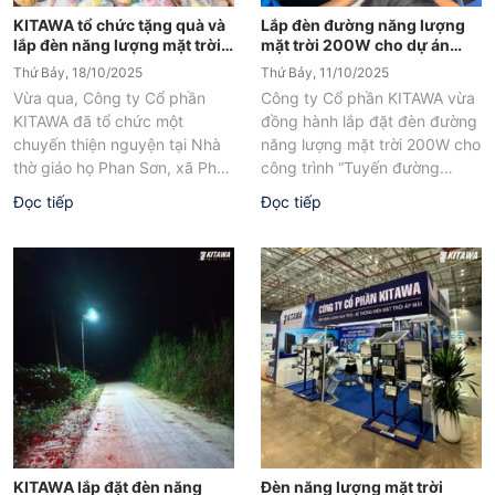
KITAWA tổ chức tặng quà và
Lắp đèn đường năng lượng
lắp đèn năng lượng mặt trời
mặt trời 200W cho dự án
tại Nhà thờ giáo họ Phan Sơn
đường nông thôn tại Đồng
Thứ Bảy, 18/10/2025
Thứ Bảy, 11/10/2025
Nai
Vừa qua, Công ty Cổ phần
Công ty Cổ phần KITAWA vừa
KITAWA đã tổ chức một
đồng hành lắp đặt đèn đường
chuyến thiện nguyện tại Nhà
năng lượng mặt trời 200W cho
thờ giáo họ Phan Sơn, xã Phan
công trình “Tuyến đường
Sơn, huyện Bắc...
chiếu sáng” tại đường...
Đọc tiếp
Đọc tiếp
KITAWA lắp đặt đèn năng
Đèn năng lượng mặt trời