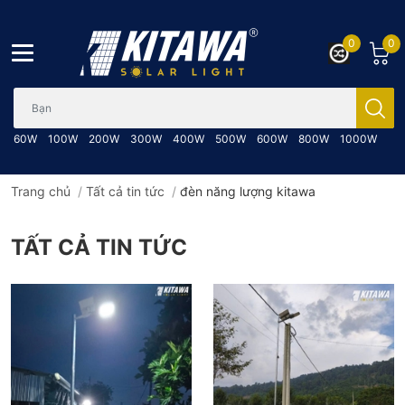
0
0
Bạn cần tìm gì..; Nhập tên sản phẩm..
60W
100W
200W
300W
400W
500W
600W
800W
1000W
Trang chủ
/
Tất cả tin tức
/
đèn năng lượng kitawa
TẤT CẢ TIN TỨC