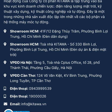
Hoạt động của Công ty cổ phần KITAWA là tập trung vào ba
khu vực kinh doanh chiến lược: điện năng lượng mặt trời, kỹ
thuật xây dựng, kỹ thuật công nghiệp và tự động. Đây là một
trong những nhà sản xuất độc lập lớn nhất về các bộ phận và
hệ thống máy móc tự động.
Showroom HCM:
41F/12 Đặng Thùy Trâm, Phường Bình Lợi
Trung, Hồ Chí Minh (Đèn dân dụng)
Showroom HCM:
Toà nhà KITAWA - Số 330 Bình Lợi,
Phường Bình Lợi Trung, Hồ Chí Minh (Đèn dự án & điện mặt
trời)
VPĐD Hà Nội:
Tầng 5, Toà nhà Cplus Office, tổ 28, phố
Thành Thái, Phường Cầu Giấy, Hà Nội
VPĐD Cần Thơ:
124 Võ Văn Kiệt, KV Bình Trung, Phường
Long Tuyền, TP Cần Thơ
Điện thoại:
0943999539
Điện thoại:
19000026
Email:
info@kitawa.vn