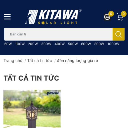
0
0
Bạn cần tìm gì..; Nhập tên sản phẩm..
60W
100W
200W
300W
400W
500W
600W
800W
1000W
Trang chủ
/
Tất cả tin tức
/
đèn năng lượng giá rẻ
TẤT CẢ TIN TỨC