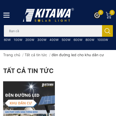
0
0
Bạn cần tìm gì..; Nhập tên sản phẩm..
60W
100W
200W
300W
400W
500W
600W
800W
1000W
Trang chủ
/
Tất cả tin tức
/
đèn đường led cho khu dân cư
TẤT CẢ TIN TỨC