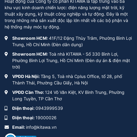
Hoạt động của Công ty cổ phần KITAWA là tập trung vào ba
khu vực kinh doanh chiến lược: điện năng lượng mặt trời, kỹ
thuật xây dựng, kỹ thuật công nghiệp và tự động. Đây là một
trong những nhà sản xuất độc lập lớn nhất về các bộ phận và
hệ thống máy móc tự động.
Showroom HCM:
41F/12 Đặng Thùy Trâm, Phường Bình Lợi
Trung, Hồ Chí Minh (Đèn dân dụng)
Showroom HCM:
Toà nhà KITAWA - Số 330 Bình Lợi,
Phường Bình Lợi Trung, Hồ Chí Minh (Đèn dự án & điện mặt
trời)
VPĐD Hà Nội:
Tầng 5, Toà nhà Cplus Office, tổ 28, phố
Thành Thái, Phường Cầu Giấy, Hà Nội
VPĐD Cần Thơ:
124 Võ Văn Kiệt, KV Bình Trung, Phường
Long Tuyền, TP Cần Thơ
Điện thoại:
0943999539
Điện thoại:
19000026
Email:
info@kitawa.vn