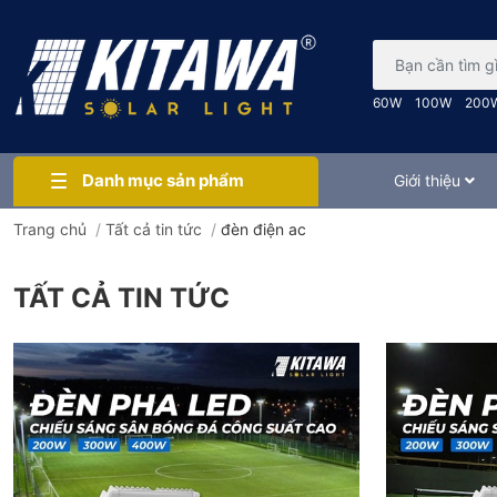
Bạn cần tìm gì..
60W
100W
200
Danh mục sản phẩm
Giới thiệu
Trang chủ
/
Tất cả tin tức
/
đèn điện ac
TẤT CẢ TIN TỨC