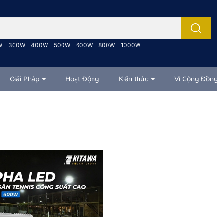
; Nhập tên sản phẩm..
W
300W
400W
500W
600W
800W
1000W
Giải Pháp
Hoạt Động
Kiến thức
Vì Cộng Đồn