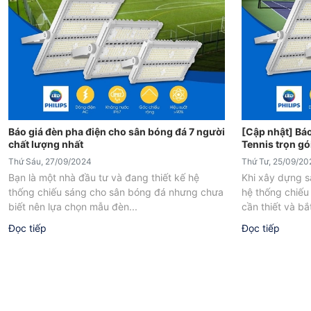
Báo giá đèn pha điện cho sân bóng đá 7 người
[Cập nhật] Báo
chất lượng nhất
Tennis trọn gó
Thứ Sáu, 27/09/2024
Thứ Tư, 25/09/20
Bạn là một nhà đầu tư và đang thiết kế hệ
Khi xây dựng sâ
thống chiếu sáng cho sân bóng đá nhưng chưa
hệ thống chiếu
biết nên lựa chọn mẫu đèn...
cần thiết và bắ
Đọc tiếp
Đọc tiếp