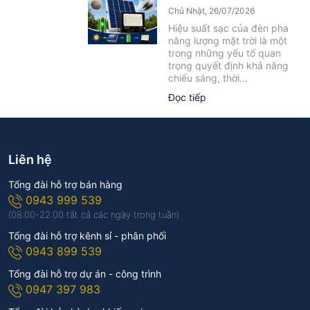
Yếu Tố Ảnh Hưởng Cần Biết
Chủ Nhật, 26/07/2026
Hiệu suất sạc của đèn pha
năng lượng mặt trời là một
trong những yếu tố quan
trọng quyết định khả năng
chiếu sáng, thời...
Đọc tiếp
Liên hệ
Tổng đài hỗ trợ bán hàng
0943 999 539
(08:00-22:00 tất cả các ngày trong tuần)
Tổng đài hỗ trợ kênh sỉ - phân phối
0943 899 539
Tổng đài hỗ trợ dự án - công trình
0947 397 983