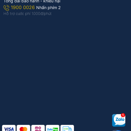
Tổng đài bảo hành - khiếu nại
1900 0026
Nhấn phím 2
Hỗ trợ cước phí 1.000đ/phút