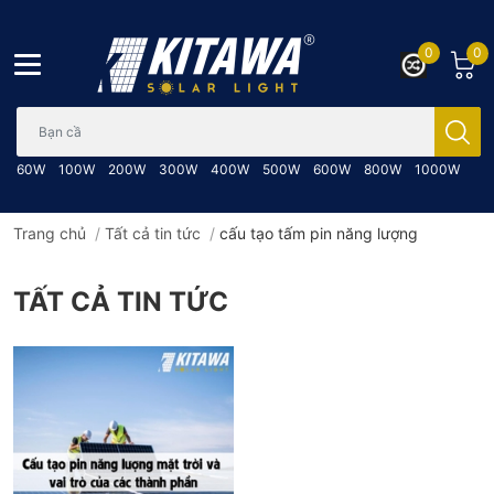
0
0
Bạn cần tìm gì..; Nhập tên sản phẩm..
60W
100W
200W
300W
400W
500W
600W
800W
1000W
Trang chủ
/
Tất cả tin tức
/
cấu tạo tấm pin năng lượng
TẤT CẢ TIN TỨC