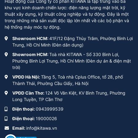
Hoạt động của Công ty cổ phần KITAWA là tập trung vào ba
khu vực kinh doanh chiến lược: điện năng lượng mặt trời, kỹ
thuật xây dựng, kỹ thuật công nghiệp và tự động. Đây là một
trong những nhà sản xuất độc lập lớn nhất về các bộ phận và
hệ thống máy móc tự động.
Showroom HCM:
41F/12 Đặng Thùy Trâm, Phường Bình Lợi
Trung, Hồ Chí Minh (Đèn dân dụng)
Showroom HCM:
Toà nhà KITAWA - Số 330 Bình Lợi,
Phường Bình Lợi Trung, Hồ Chí Minh (Đèn dự án & điện mặt
trời)
VPĐD Hà Nội:
Tầng 5, Toà nhà Cplus Office, tổ 28, phố
Thành Thái, Phường Cầu Giấy, Hà Nội
VPĐD Cần Thơ:
124 Võ Văn Kiệt, KV Bình Trung, Phường
Long Tuyền, TP Cần Thơ
Điện thoại:
0943999539
Điện thoại:
19000026
Email:
info@kitawa.vn