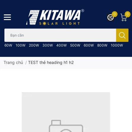
0
0
Bạn cần tìm gì..; Nhập tên sản phẩm..
60W
100W
200W
300W
400W
500W
600W
800W
1000W
Trang chủ
/
TEST thẻ heading h1 h2