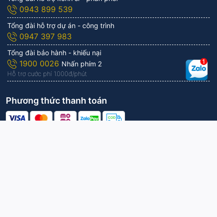
0943 899 539
Tổng đài hỗ trợ dự án - công trình
0947 397 983
Tổng đài bảo hành - khiếu nại
1900 0026
Nhấn phím 2
Hỗ trợ cước phí 1.000đ/phút
Phương thức thanh toán
Công ty Cổ phần KITAWA | Vận hành bởi
KITAWA