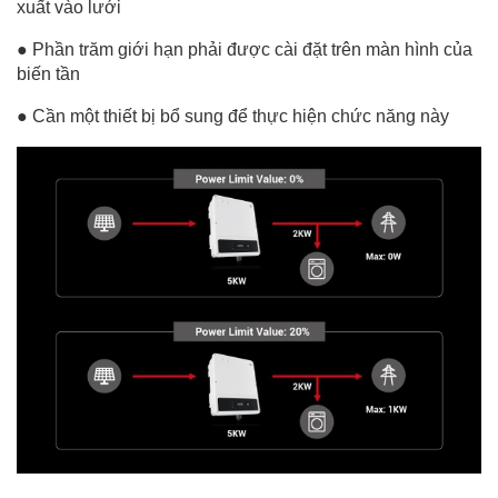
xuất vào lưới
● Phần trăm giới hạn phải được cài đặt trên màn hình của
biến tần
● Cần một thiết bị bổ sung để thực hiện chức năng này