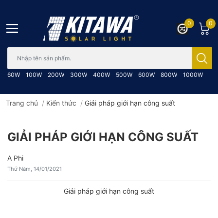
0
0
Bạn cần tìm gì..; Nhập tên sản phẩm..
60W
100W
200W
300W
400W
500W
600W
800W
1000W
Trang chủ
/
Kiến thức
/
Giải pháp giới hạn công suất
GIẢI PHÁP GIỚI HẠN CÔNG SUẤT
A Phi
Thứ Năm, 14/01/2021
Giải pháp giới hạn công suất