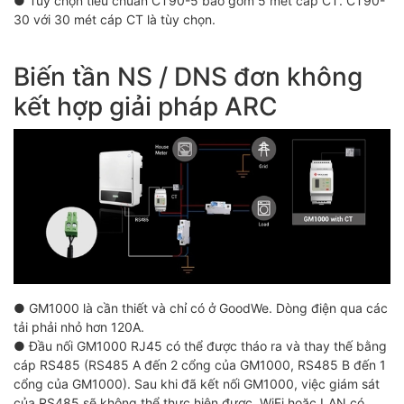
● Tùy chọn tiêu chuẩn CT90-5 bao gồm 5 mét cáp CT. CT90-
30 với 30 mét cáp CT là tùy chọn.
Biến tần NS / DNS đơn không
kết hợp giải pháp ARC
● GM1000 là cần thiết và chỉ có ở GoodWe. Dòng điện qua các
tải phải nhỏ hơn 120A.
● Đầu nối GM1000 RJ45 có thể được tháo ra và thay thế bằng
cáp RS485 (RS485 A đến 2 cổng của GM1000, RS485 B đến 1
cổng của GM1000). Sau khi đã kết nối GM1000, việc giám sát
của RS485 sẽ không thể thực hiện được. WiFi hoặc LAN có