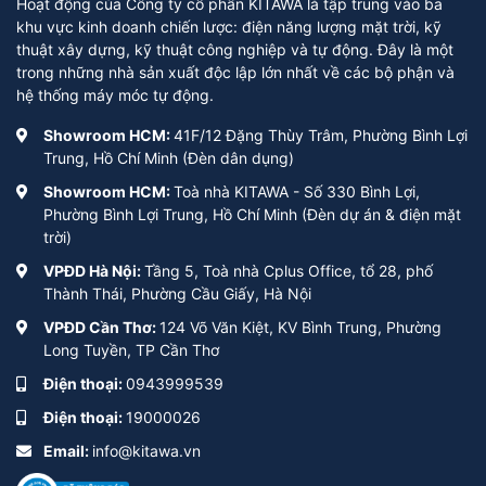
Hoạt động của Công ty cổ phần KITAWA là tập trung vào ba
khu vực kinh doanh chiến lược: điện năng lượng mặt trời, kỹ
thuật xây dựng, kỹ thuật công nghiệp và tự động. Đây là một
trong những nhà sản xuất độc lập lớn nhất về các bộ phận và
hệ thống máy móc tự động.
Showroom HCM:
41F/12 Đặng Thùy Trâm, Phường Bình Lợi
Trung, Hồ Chí Minh (Đèn dân dụng)
Showroom HCM:
Toà nhà KITAWA - Số 330 Bình Lợi,
Phường Bình Lợi Trung, Hồ Chí Minh (Đèn dự án & điện mặt
trời)
VPĐD Hà Nội:
Tầng 5, Toà nhà Cplus Office, tổ 28, phố
Thành Thái, Phường Cầu Giấy, Hà Nội
VPĐD Cần Thơ:
124 Võ Văn Kiệt, KV Bình Trung, Phường
Long Tuyền, TP Cần Thơ
Điện thoại:
0943999539
Điện thoại:
19000026
Email:
info@kitawa.vn