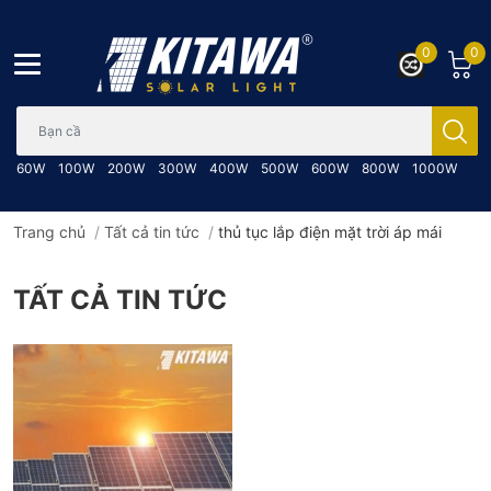
0
0
Bạn cần tìm gì..; Nhập tên sản phẩm..
60W
100W
200W
300W
400W
500W
600W
800W
1000W
Trang chủ
/
Tất cả tin tức
/
thủ tục lắp điện mặt trời áp mái
TẤT CẢ TIN TỨC