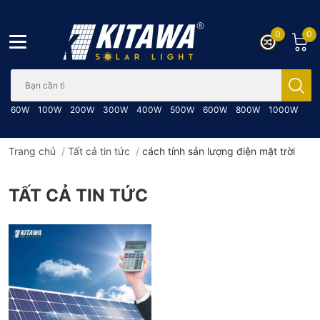
0
0
Bạn cần tìm gì..; Nhập tên sản phẩm..
60W
100W
200W
300W
400W
500W
600W
800W
1000W
Trang chủ
/
Tất cả tin tức
/
cách tính sản lượng điện mặt trời
TẤT CẢ TIN TỨC