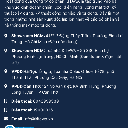
Hoạt động của Công ty cổ phần KITAWA là tập trung vào ba
khu vực kinh doanh chiến lược: điện năng lượng mặt trời, kỹ
thuật xây dựng, kỹ thuật công nghiệp và tự động. Đây là một
trong những nhà sản xuất độc lập lớn nhất về các bộ phận và
hệ thống máy móc tự động.
Showroom HCM:
41F/12 Đặng Thùy Trâm, Phường Bình Lợi
Trung, Hồ Chí Minh (Đèn dân dụng)
Showroom HCM:
Toà nhà KITAWA - Số 330 Bình Lợi,
Phường Bình Lợi Trung, Hồ Chí Minh (Đèn dự án & điện mặt
trời)
VPĐD Hà Nội:
Tầng 5, Toà nhà Cplus Office, tổ 28, phố
Thành Thái, Phường Cầu Giấy, Hà Nội
VPĐD Cần Thơ:
124 Võ Văn Kiệt, KV Bình Trung, Phường
Long Tuyền, TP Cần Thơ
Điện thoại:
0943999539
Điện thoại:
19000026
Email:
info@kitawa.vn