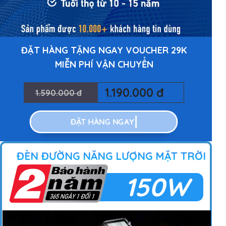
ĐẶT HÀNG TẶNG NGAY VOUCHER 29K
MIỄN PHÍ VẬN CHUYỂN
1.190.000 đ
1.590.000 đ
ĐẶT HÀNG NGAY
ĐÈN ĐƯỜNG NĂNG LƯỢNG MẶT TRỜI
150W