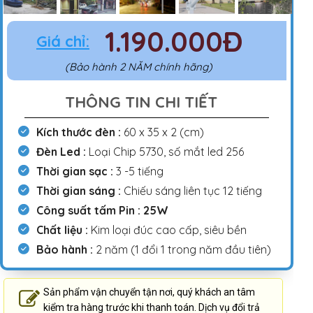
1.190.000Đ
Giá chỉ:
(Bảo hành 2 NĂM chính hãng)
THÔNG TIN CHI TIẾT
Kích thước đèn :
60 x 35 x 2 (cm)
Đèn Led :
Loại Chip 5730, số mắt led 256
Thời gian sạc :
3 -5 tiếng
Thời gian sáng :
Chiếu sáng liên tục 12 tiếng
Công suất tấm Pin : 25W
Chất liệu :
Kim loại đúc cao cấp, siêu bền
Bảo hành :
2 năm (1 đổi 1 trong năm đầu tiên)
Sản phẩm vận chuyển tận nơi, quý khách an tâm
kiểm tra hàng trước khi thanh toán. Dịch vụ đổi trả