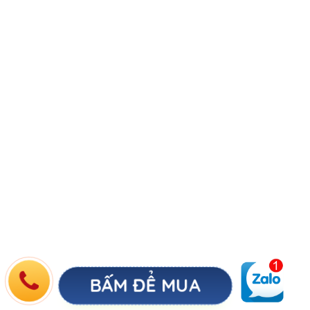
BẤM ĐỂ MUA