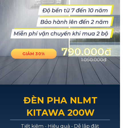
790.000đ
GIẢM 30%
1.050.000đ
ĐÈN PHA NLMT
KITAWA 200W
Tiết kiệm - Hiệu quả - Dễ lắp đặt