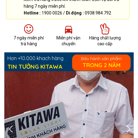
hàng 7 ngày miễn phí.
Hotline :
1900 0026 /
Di động :
0938.984.792
7 ngày miễn phí
Miễn phí vận
Hàng chất lượng
trả hàng
chuyển
cao cấp
Hơn +10.000 khach hàng
Bảo hành sản phẩm
TRONG 2 NĂM
TIN TƯỞNG KITAWA