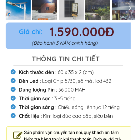
1.590.000Đ
Giá chỉ:
(Bảo hành 3 NĂM chính hãng)
THÔNG TIN CHI TIẾT
Kích thước đèn :
60 x 35 x 2 (cm)
Đèn Led :
Loại Chip 5730, số mắt led 432
Dung lượng Pin :
36.000 MAH
Thời gian sạc :
3 -5 tiếng
Thời gian sáng :
Chiếu sáng liên tục 12 tiếng
Chất liệu :
Kim loại đúc cao cấp, siêu bền
Sản phẩm vận chuyển tận nơi, quý khách an tâm
kiểm tra hàng trước khi thanh toán. Dịch vụ đổi trả