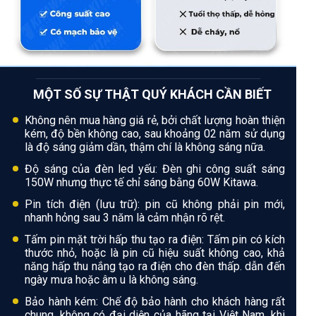
MỘT SỐ SỰ THẬT QUÝ KHÁCH CẦN BIẾT
Không nên mua hàng giá rẻ, bởi chất lượng hoàn thiện
kém, độ bền không cao, sau khoảng 02 năm sử dụng
là độ sáng giảm dần, thậm chí là không sáng nữa.
Độ sáng của đèn led yếu: Đèn ghi công suất sáng
150W nhưng thực tế chỉ sáng bằng 60W Kitawa.
Pin tích điện (lưu trữ): pin cũ không phải pin mới,
nhanh hỏng sau 3 năm là cảm nhận rõ rệt.
Tấm pin mặt trời hấp thu tạo ra điện: Tấm pin có kích
thước nhỏ, hoặc là pin cũ hiệu suất không cao, khả
năng hấp thu nắng tạo ra điện cho đèn thấp. dẫn đến
ngày mưa hoặc âm u là không sáng.
Bảo hành kém: Chế độ bảo hành cho khách hàng rất
chung, không có đại diện của hãng tại Việt Nam, khi