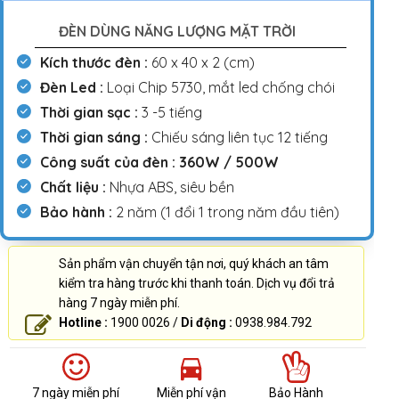
ĐÈN DÙNG NĂNG LƯỢNG MẶT TRỜI
Kích thước đèn :
60 x 40 x 2 (cm)
Đèn Led :
Loại Chip 5730, mắt led chống chói
Thời gian sạc :
3 -5 tiếng
Thời gian sáng :
Chiếu sáng liên tục 12 tiếng
Công suất của đèn : 360W / 500W
Chất liệu :
Nhựa ABS, siêu bền
Bảo hành :
2 năm (1 đổi 1 trong năm đầu tiên)
Sản phẩm vận chuyển tận nơi, quý khách an tâm
kiểm tra hàng trước khi thanh toán. Dịch vụ đổi trả
hàng 7 ngày miễn phí.
Hotline :
1900 0026 /
Di động :
0938.984.792
7 ngày miễn phí
Miễn phí vận
Bảo Hành