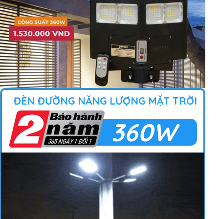
ĐÈN ĐƯỜNG NĂNG LƯỢNG MẶT TRỜI
360W