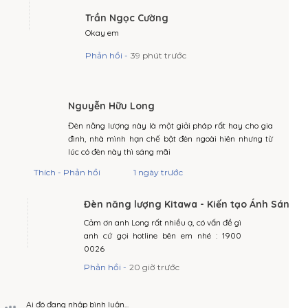
Trần Ngọc Cường
Okay em
Phản hồi -
39 phút trước
Nguyễn Hữu Long
Đèn năng lượng này là một giải pháp rất hay cho gia
đình, nhà mình hạn chế bật đèn ngoài hiên nhưng từ
lúc có đèn này thì sáng mãi
Thích - Phản hồi
1 ngày trước
Đèn năng lượng Kitawa - Kiến tạo Ánh Sáng
Cảm ơn anh Long rất nhiều ạ, có vấn đề gì
anh cứ gọi hotline bên em nhé : 1900
0026
Phản hồi -
20 giờ trước
Ai đó đang nhập bình luận...