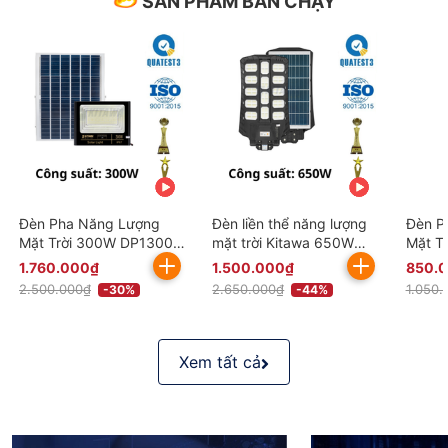
SẢN PHẨM BÁN CHẠY
Đèn Pha Năng Lượng
Đèn liền thể năng lượng
Đèn P
Mặt Trời 300W DP1300
mặt trời Kitawa 650W
Mặt T
Kitawa Chống Nước IP67
LT14650
IP67 
1.760.000₫
1.500.000₫
850.
(Đã bao gồm VAT)
VAT)
2.500.000₫
2.650.000₫
1.050.
-30%
-44%
Xem tất cả