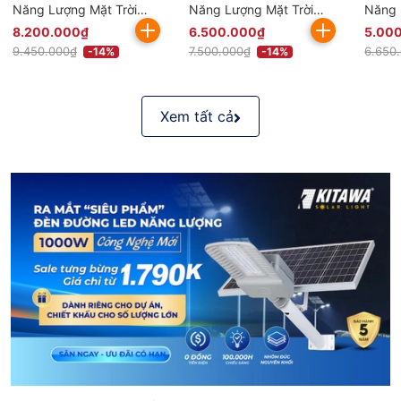
Năng Lượng Mặt Trời
Năng Lượng Mặt Trời
Năng 
100W BCDT9.100 Chống
80W BCDT9.80 Chống
60W 
8.200.000₫
6.500.000₫
5.00
Nước Bền Bỉ
Nước Bền Bỉ
Nước 
9.450.000₫
7.500.000₫
6.650
-14%
-14%
Xem tất cả