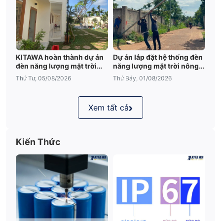
KITAWA hoàn thành dự án
Dự án lắp đặt hệ thống đèn
đèn năng lượng mặt trời
năng lượng mặt trời nông
sân vườn UFO 600W tại
trại tại Đắk Lắk
Thứ Tư, 05/08/2026
Thứ Bảy, 01/08/2026
Đắk Lắk
Xem tất cả
Kiến Thức