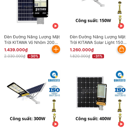
Đèn Đường Năng Lượng Mặt
Đèn Đường Năng Lượng Mặt
Trời KITAWA Vỏ Nhôm 200W
Trời KITAWA Solar Light 150W
BC1200 (Đã bao gồm VAT)
BC1150 (Đã bao gồm VAT)
1.439.000₫
1.260.000₫
2.030.000₫
1.820.000₫
-30%
-31%