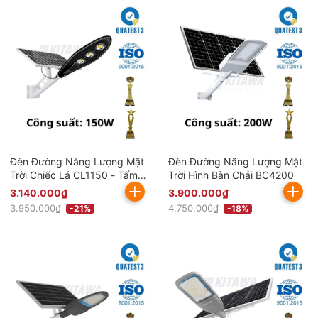
Đèn Đường Năng Lượng Mặt
Đèn Đường Năng Lượng Mặt
Trời Chiếc Lá CL1150 - Tấm
Trời Hình Bàn Chải BC4200
Pin Mono
3.140.000₫
3.900.000₫
3.950.000₫
4.750.000₫
-21%
-18%