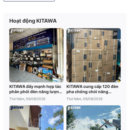
Hoạt động KITAWA
KITAWA đẩy mạnh hợp tác
KITAWA cung cấp 120 đèn
phân phối đèn năng lượng
pha chống chói năng
mặt trời An Giang
lượng mặt trời cho trại tôm
Thứ Năm, 06/08/2026
Thứ Năm, 06/08/2026
Bạc Liêu