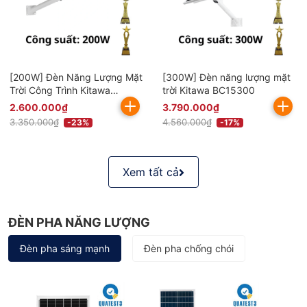
[200W] Đèn Năng Lượng Mặt
[300W] Đèn năng lượng mặt
Trời Công Trình Kitawa
trời Kitawa BC15300
BC8200
2.600.000₫
3.790.000₫
3.350.000₫
4.560.000₫
-23%
-17%
Xem tất cả
ĐÈN PHA NĂNG LƯỢNG
Đèn pha sáng mạnh
Đèn pha chống chói