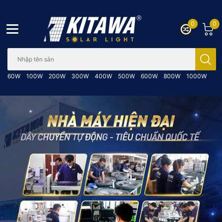
0
0
Bạn cần tìm gì..; Nhập tên sản phẩm..
60W
100W
200W
300W
400W
500W
600W
800W
1000W