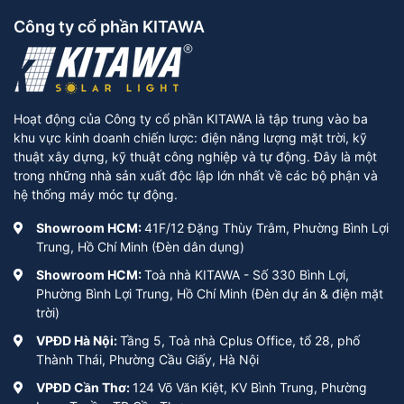
Công ty cổ phần KITAWA
Hoạt động của Công ty cổ phần KITAWA là tập trung vào ba
khu vực kinh doanh chiến lược: điện năng lượng mặt trời, kỹ
thuật xây dựng, kỹ thuật công nghiệp và tự động. Đây là một
trong những nhà sản xuất độc lập lớn nhất về các bộ phận và
hệ thống máy móc tự động.
Showroom HCM:
41F/12 Đặng Thùy Trâm, Phường Bình Lợi
Trung, Hồ Chí Minh (Đèn dân dụng)
Showroom HCM:
Toà nhà KITAWA - Số 330 Bình Lợi,
Phường Bình Lợi Trung, Hồ Chí Minh (Đèn dự án & điện mặt
trời)
VPĐD Hà Nội:
Tầng 5, Toà nhà Cplus Office, tổ 28, phố
Thành Thái, Phường Cầu Giấy, Hà Nội
VPĐD Cần Thơ:
124 Võ Văn Kiệt, KV Bình Trung, Phường