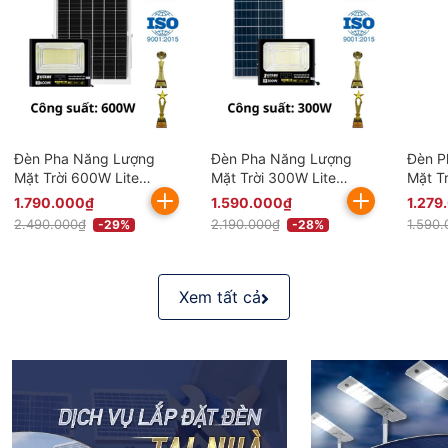
Đèn Pha Năng Lượng
Đèn Pha Năng Lượng
Đèn P
Mặt Trời 600W Lite
Mặt Trời 300W Lite
Mặt T
BDP26.600 KITAWA
BDP26.300 KITAWA
BDP26
1.790.000₫
1.590.000₫
1.279
Chống Nước IP67
Chống Nước IP67
Chống
2.490.000₫
2.190.000₫
1.590
-29%
-28%
Xem tất cả