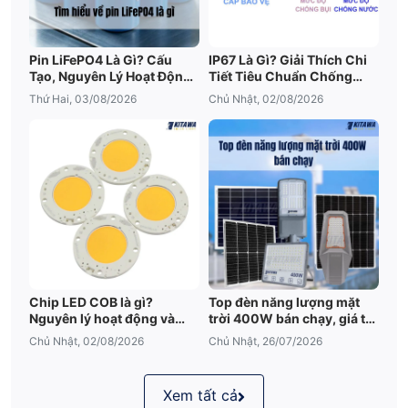
Pin LiFePO4 Là Gì? Cấu
IP67 Là Gì? Giải Thích Chi
Tạo, Nguyên Lý Hoạt Động
Tiết Tiêu Chuẩn Chống
Và Ưu Điểm Nổi Bật
Nước IP67
Thứ Hai, 03/08/2026
Chủ Nhật, 02/08/2026
Chip LED COB là gì?
Top đèn năng lượng mặt
Nguyên lý hoạt động và
trời 400W bán chạy, giá tốt
những điều cần biết
2026
Chủ Nhật, 02/08/2026
Chủ Nhật, 26/07/2026
Xem tất cả