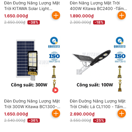
Đèn Đường Năng Lượng Mặt
Đèn Năng Lượng Mặt Trời
Trời KITAWA Solar Light
400W Kitawa BC2400 -Tấm
300W BC1300 (Đã bao gồm
Pin Mono Cao Cấp
1.650.000₫
1.890.000₫
VAT)
2.650.000₫
2.300.000₫
-38%
-18%
Đèn Đường Năng Lượng Mặt
Đèn Đường Năng Lượng Mặt
Trời 300W Kitawa BC1300-V
Trời Chiếc Lá CL1100 - Tấm
(Đã bao gồm VAT)
Pin Mono
1.650.000₫
2.690.000₫
2.540.000₫
3.550.000₫
-36%
-25%